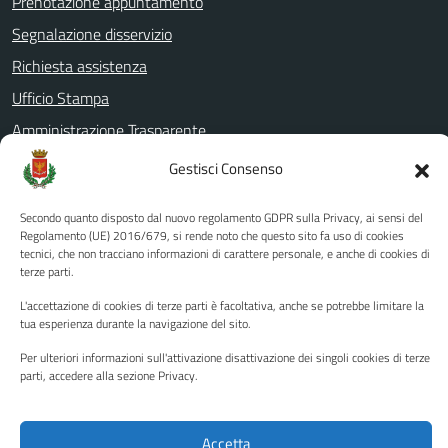
Prenotazione appuntamento
Segnalazione disservizio
Richiesta assistenza
Ufficio Stampa
Amministrazione Trasparente
Albo pretorio
Gestisci Consenso
Informativa privacy
Secondo quanto disposto dal nuovo regolamento GDPR sulla Privacy, ai sensi del
Note legali
Regolamento (UE) 2016/679, si rende noto che questo sito fa uso di cookies
tecnici, che non tracciano informazioni di carattere personale, e anche di cookies di
Dichiarazione di accessibilità
terze parti.
Piano di miglioramento del sito
L'accettazione di cookies di terze parti è facoltativa, anche se potrebbe limitare la
tua esperienza durante la navigazione del sito.
Per ulteriori informazioni sull'attivazione disattivazione dei singoli cookies di terze
SEGUICI SU
parti, accedere alla sezione Privacy.
Facebook
YouTube
Twitter
Instagram
Accetta