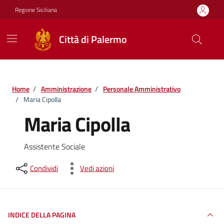
Vai ai contenuti
Vai al footer
Regione Siciliana
Città di Palermo
Home
/
Amministrazione
/
Personale Amministrativo
/
Maria Cipolla
Maria Cipolla
Assistente Sociale
Condividi
Vedi azioni
INDICE DELLA PAGINA