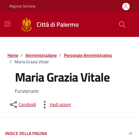
Vai ai contenuti
Vai al footer
Regione Siciliana
Città di Palermo
Home
/
Amministrazione
/
Personale Amministrativo
/
Maria Grazia Vitale
Maria Grazia Vitale
Funzionario
Condividi
Vedi azioni
INDICE DELLA PAGINA