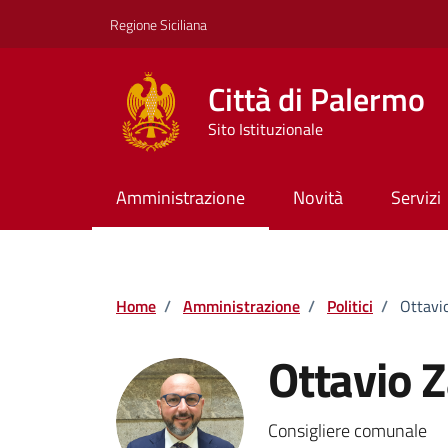
Vai ai contenuti
Vai al footer
Regione Siciliana
Città di Palermo
Sito Istituzionale
Amministrazione
Novità
Servizi
Home
/
Amministrazione
/
Politici
/
Ottavi
Ottavio 
Consigliere comunale