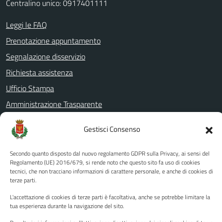
Centralino unico: 0917401111
Leggi le FAQ
Prenotazione appuntamento
Segnalazione disservizio
Richiesta assistenza
Ufficio Stampa
Amministrazione Trasparente
Albo pretorio
Gestisci Consenso
Informativa privacy
Note legali
Secondo quanto disposto dal nuovo regolamento GDPR sulla Privacy, ai sensi del
Regolamento (UE) 2016/679, si rende noto che questo sito fa uso di cookies
Dichiarazione di accessibilità
tecnici, che non tracciano informazioni di carattere personale, e anche di cookies di
terze parti.
Piano di miglioramento del sito
L'accettazione di cookies di terze parti è facoltativa, anche se potrebbe limitare la
tua esperienza durante la navigazione del sito.
SEGUICI SU