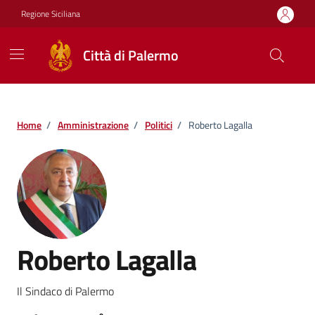
Vai ai contenuti
Vai al footer
Regione Siciliana
Città di Palermo
Home
/
Amministrazione
/
Politici
/
Roberto Lagalla
Roberto Lagalla
Il Sindaco di Palermo