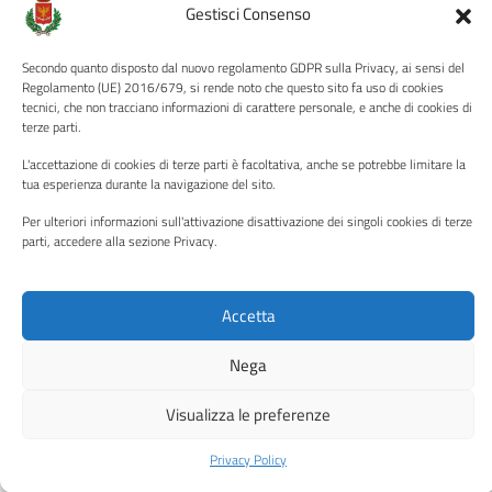
Albo pretorio
Gestisci Consenso
Informativa privacy
Secondo quanto disposto dal nuovo regolamento GDPR sulla Privacy, ai sensi del
Note legali
Regolamento (UE) 2016/679, si rende noto che questo sito fa uso di cookies
Dichiarazione di accessibilità
tecnici, che non tracciano informazioni di carattere personale, e anche di cookies di
terze parti.
Piano di miglioramento del sito
L'accettazione di cookies di terze parti è facoltativa, anche se potrebbe limitare la
tua esperienza durante la navigazione del sito.
Per ulteriori informazioni sull'attivazione disattivazione dei singoli cookies di terze
SEGUICI SU
parti, accedere alla sezione Privacy.
Facebook
YouTube
Twitter
Instagram
Accetta
Media policy
Mappa del sito
Nega
Copyright © 2026 - Città di Palermo •
Powered by Sispi
Visualizza le preferenze
Privacy Policy