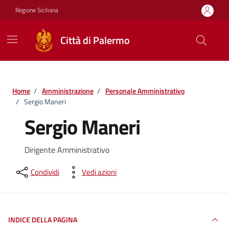
Vai ai contenuti
Vai al footer
Regione Siciliana
Città di Palermo
Home
/
Amministrazione
/
Personale Amministrativo
/
Sergio Maneri
Sergio Maneri
Dirigente Amministrativo
Condividi
Vedi azioni
INDICE DELLA PAGINA