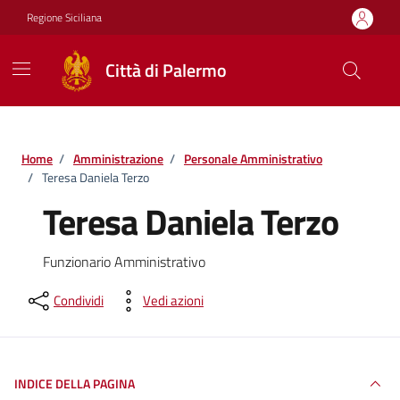
Vai ai contenuti
Vai al footer
Regione Siciliana
Città di Palermo
Home
/
Amministrazione
/
Personale Amministrativo
/
Teresa Daniela Terzo
Teresa Daniela Terzo
Funzionario Amministrativo
Condividi
Vedi azioni
INDICE DELLA PAGINA