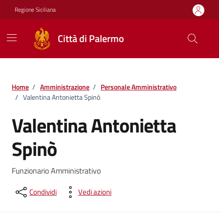
Vai ai contenuti
Vai al footer
Regione Siciliana
Città di Palermo
Home
/
Amministrazione
/
Personale Amministrativo
/
Valentina Antonietta Spinò
Valentina Antonietta
Spinò
Funzionario Amministrativo
Condividi
Vedi azioni