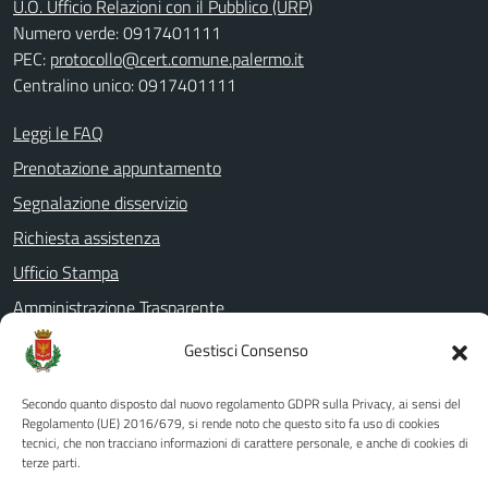
U.O. Ufficio Relazioni con il Pubblico (URP)
Numero verde: 0917401111
PEC:
protocollo@cert.comune.palermo.it
Centralino unico: 0917401111
Leggi le FAQ
Prenotazione appuntamento
Segnalazione disservizio
Richiesta assistenza
Ufficio Stampa
Amministrazione Trasparente
Albo pretorio
Gestisci Consenso
Informativa privacy
Secondo quanto disposto dal nuovo regolamento GDPR sulla Privacy, ai sensi del
Note legali
Regolamento (UE) 2016/679, si rende noto che questo sito fa uso di cookies
tecnici, che non tracciano informazioni di carattere personale, e anche di cookies di
Dichiarazione di accessibilità
terze parti.
Piano di miglioramento del sito