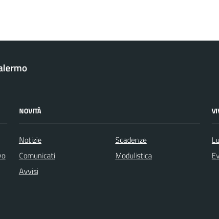
Palermo
NOVITÀ
V
Notizie
Scadenze
Lu
vo
Comunicati
Modulistica
Ev
Avvisi