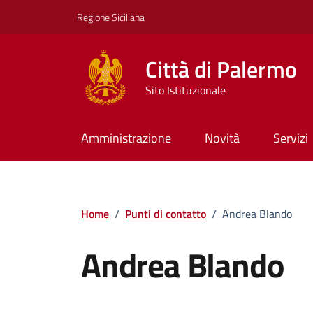
Vai ai contenuti
Vai al footer
Regione Siciliana
Città di Palermo
Sito Istituzionale
Amministrazione
Novità
Servizi
Home
/
Punti di contatto
/
Andrea Blando
Andrea Blando