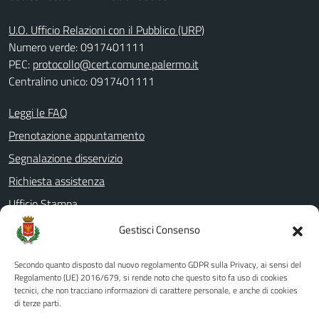
U.O. Ufficio Relazioni con il Pubblico (URP)
Numero verde: 0917401111
PEC:
protocollo@cert.comune.palermo.it
Centralino unico: 0917401111
Leggi le FAQ
Prenotazione appuntamento
Segnalazione disservizio
Richiesta assistenza
Ufficio Stampa
Amministrazione Trasparente
Gestisci Consenso
Albo pretorio
Secondo quanto disposto dal nuovo regolamento GDPR sulla Privacy, ai sensi del
Informativa privacy
Regolamento (UE) 2016/679, si rende noto che questo sito fa uso di cookies
tecnici, che non tracciano informazioni di carattere personale, e anche di cookies
Note legali
di terze parti.
Dichiarazione di accessibilità