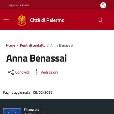
Vai ai contenuti
Vai al footer
Regione Siciliana
Città di Palermo
Home
/
Punti di contatto
/
Anna Benassai
Anna Benassai
Condividi
Vedi azioni
Pagina aggiornata il 05/02/2025