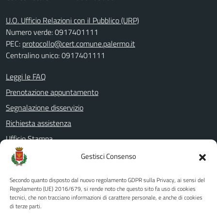
U.O. Ufficio Relazioni con il Pubblico (URP)
Numero verde: 0917401111
PEC:
protocollo@cert.comune.palermo.it
Centralino unico: 0917401111
Leggi le FAQ
Prenotazione appuntamento
Segnalazione disservizio
Richiesta assistenza
Ufficio Stampa
Amministrazione Trasparente
Gestisci Consenso
Albo pretorio
Secondo quanto disposto dal nuovo regolamento GDPR sulla Privacy, ai sensi del
Informativa privacy
Regolamento (UE) 2016/679, si rende noto che questo sito fa uso di cookies
tecnici, che non tracciano informazioni di carattere personale, e anche di cookies
Note legali
di terze parti.
Dichiarazione di accessibilità