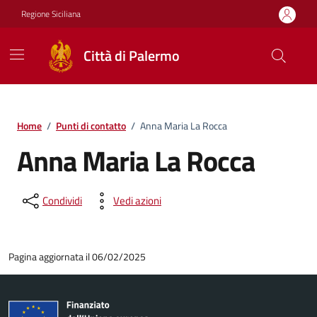
Vai ai contenuti
Vai al footer
Regione Siciliana
Città di Palermo
Home
/
Punti di contatto
/
Anna Maria La Rocca
Anna Maria La Rocca
Condividi
Vedi azioni
Pagina aggiornata il 06/02/2025