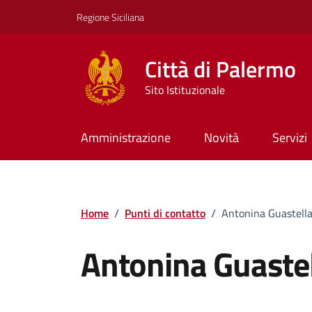
Vai ai contenuti
Vai al footer
Regione Siciliana
Città di Palermo
Sito Istituzionale
Amministrazione
Novità
Servizi
Home
/
Punti di contatto
/
Antonina Guastell
Antonina Guaste