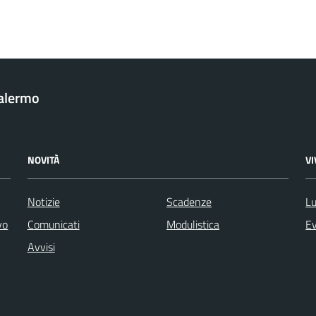
Palermo
NOVITÀ
V
Notizie
Scadenze
Lu
vo
Comunicati
Modulistica
Ev
Avvisi