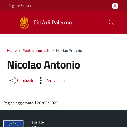
Vai ai contenuti
Vai al footer
Regione Siciliana
Città di Palermo
Home
/
Punti di contatto
/
Nicolao Antonio
Nicolao Antonio
Condividi
Vedi azioni
Pagina aggiornata il 20/02/2023