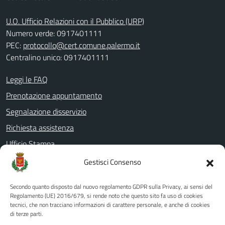
U.O. Ufficio Relazioni con il Pubblico (URP)
Numero verde: 0917401111
PEC:
protocollo@cert.comune.palermo.it
Centralino unico: 0917401111
Leggi le FAQ
Prenotazione appuntamento
Segnalazione disservizio
Richiesta assistenza
Ufficio Stampa
Amministrazione Trasparente
Gestisci Consenso
Albo pretorio
Secondo quanto disposto dal nuovo regolamento GDPR sulla Privacy, ai sensi del
Informativa privacy
Regolamento (UE) 2016/679, si rende noto che questo sito fa uso di cookies
tecnici, che non tracciano informazioni di carattere personale, e anche di cookies
Note legali
di terze parti.
Dichiarazione di accessibilità