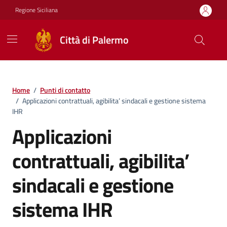
Vai ai contenuti
Vai al footer
Regione Siciliana
Città di Palermo
Home
/
Punti di contatto
/
Applicazioni contrattuali, agibilita’ sindacali e gestione sistema
IHR
Applicazioni
contrattuali, agibilita’
sindacali e gestione
sistema IHR