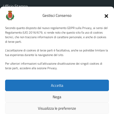
Ufficio Stampa
Amministrazione Trasparente
Gestisci Consenso
Albo pretorio
Secondo quanto disposto dal nuovo regolamento GDPR sulla Privacy, ai sensi del
Informativa privacy
Regolamento (UE) 2016/679, si rende noto che questo sito fa uso di cookies
tecnici, che non tracciano informazioni di carattere personale, e anche di cookies
Note legali
di terze parti.
Dichiarazione di accessibilità
L'accettazione di cookies di terze parti è facoltativa, anche se potrebbe limitare la
Piano di miglioramento del sito
tua esperienza durante la navigazione del sito.
Per ulteriori informazioni sull'attivazione disattivazione dei singoli cookies di
terze parti, accedere alla sezione Privacy.
SEGUICI SU
Facebook
YouTube
Twitter
Instagram
Accetta
Nega
Media policy
Mappa del sito
Visualizza le preferenze
Copyright © 2026 - Città di Palermo •
Powered by Sispi