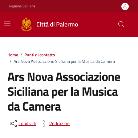
Vai ai contenuti
Vai al footer
Regione Siciliana
Città di Palermo
Home
/
Punti di contatto
/
Ars Nova Associazione Siciliana per la Musica da Camera
Ars Nova Associazione
Siciliana per la Musica
da Camera
Condividi
Vedi azioni