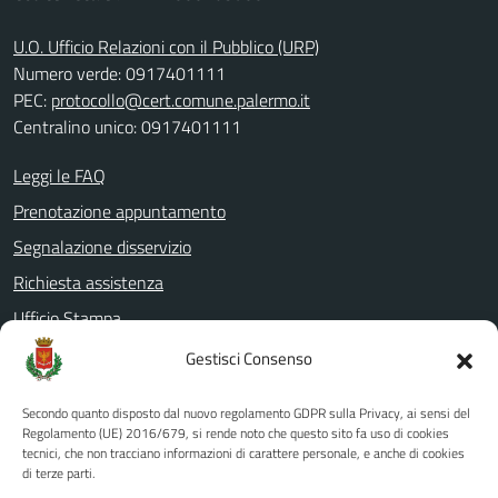
U.O. Ufficio Relazioni con il Pubblico (URP)
Numero verde: 0917401111
PEC:
protocollo@cert.comune.palermo.it
Centralino unico: 0917401111
Leggi le FAQ
Prenotazione appuntamento
Segnalazione disservizio
Richiesta assistenza
Ufficio Stampa
Amministrazione Trasparente
Gestisci Consenso
Albo pretorio
Secondo quanto disposto dal nuovo regolamento GDPR sulla Privacy, ai sensi del
Informativa privacy
Regolamento (UE) 2016/679, si rende noto che questo sito fa uso di cookies
tecnici, che non tracciano informazioni di carattere personale, e anche di cookies
Note legali
di terze parti.
Dichiarazione di accessibilità