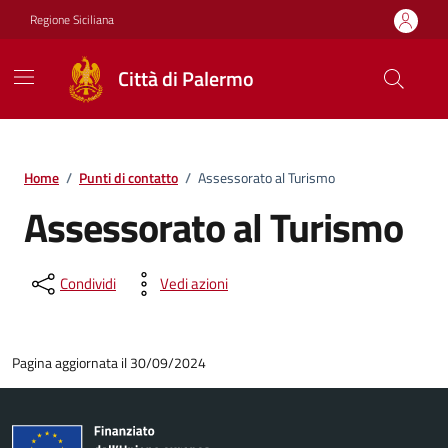
Vai ai contenuti
Vai al footer
Regione Siciliana
Città di Palermo
Home
/
Punti di contatto
/
Assessorato al Turismo
Assessorato al Turismo
Condividi
Vedi azioni
Pagina aggiornata il 30/09/2024