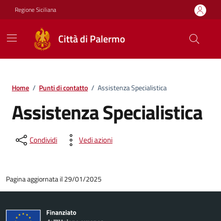
Vai ai contenuti
Vai al footer
Regione Siciliana
Città di Palermo
Home
/
Punti di contatto
/
Assistenza Specialistica
Assistenza Specialistica
Condividi
Vedi azioni
Pagina aggiornata il 29/01/2025