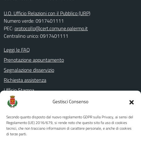
U.O. Ufficio Relazioni con il Pubblico (URP)
Numero verde: 0917401111
PEC:
protocollo@cert.comune.palermo.it
Centralino unico: 0917401111
Leggi le FAQ
Prenotazione appuntamento
Segnalazione disservizio
Richiesta assistenza
Ufficio Stampa
Amministrazione Trasparente
Gestisci Consenso
Albo pretorio
Secondo quanto disposto dal nuovo regolamento GDPR sulla Privacy, ai sensi del
Informativa privacy
Regolamento (UE) 2016/679, si rende noto che questo sito fa uso di cookies
tecnici, che non tracciano informazioni di carattere personale, e anche di cookies
Note legali
di terze parti.
Dichiarazione di accessibilità