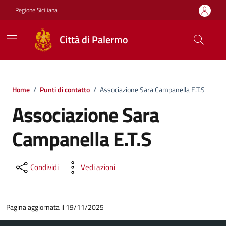
Vai ai contenuti
Vai al footer
Regione Siciliana
Città di Palermo
Home
/
Punti di contatto
/
Associazione Sara Campanella E.T.S
Associazione Sara
Campanella E.T.S
Condividi
Vedi azioni
Pagina aggiornata il 19/11/2025