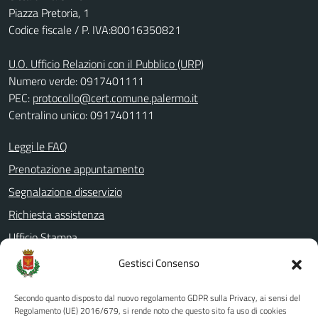
Piazza Pretoria, 1
Codice fiscale / P. IVA:80016350821
U.O. Ufficio Relazioni con il Pubblico (URP)
Numero verde: 0917401111
PEC:
protocollo@cert.comune.palermo.it
Centralino unico: 0917401111
Leggi le FAQ
Prenotazione appuntamento
Segnalazione disservizio
Richiesta assistenza
Ufficio Stampa
Amministrazione Trasparente
Gestisci Consenso
Albo pretorio
Secondo quanto disposto dal nuovo regolamento GDPR sulla Privacy, ai sensi del
Informativa privacy
Regolamento (UE) 2016/679, si rende noto che questo sito fa uso di cookies