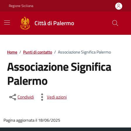
Vai ai contenuti
Vai al footer
Regione Siciliana
Città di Palermo
Home
/
Punti di contatto
/
Associazione Significa Palermo
Associazione Significa
Palermo
Condividi
Vedi azioni
Pagina aggiornata il 18/06/2025