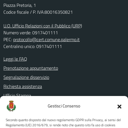
Piazza Pretoria, 1
Codice fiscale / P. IVA:80016350821
U.O. Ufficio Relazioni con il Pubblico (URP)
Numero verde: 0917401111
PEC:
protocollo@cert.comune.palermo.it
Centralino unico: 0917401111
Leggi le FAQ
Prenotazione appuntamento
Segnalazione disservizio
Richiesta assistenza
Ufficio Stampa
Amministrazione Trasparente
Gestisci Consenso
Albo pretorio
Secondo quanto disposto dal nuovo regolamento GDPR sulla Privacy, ai sensi del
Informativa privacy
Regolamento (UE) 2016/679, si rende noto che questo sito fa uso di cookies