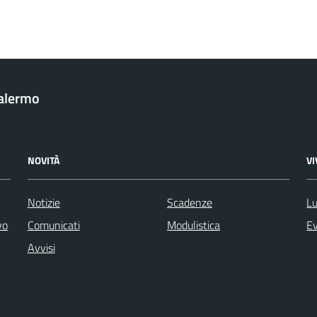
Palermo
NOVITÀ
V
Notizie
Scadenze
Lu
vo
Comunicati
Modulistica
Ev
Avvisi