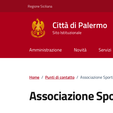
Vai ai contenuti
Vai al footer
Regione Siciliana
Città di Palermo
Sito Istituzionale
Amministrazione
Novità
Servizi
Home
/
Punti di contatto
/
Associazione Sport
Associazione Spo