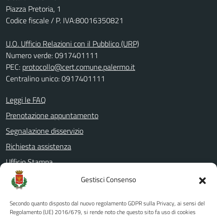
Piazza Pretoria, 1
Codice fiscale / P. IVA:80016350821
U.O. Ufficio Relazioni con il Pubblico (URP)
Numero verde: 0917401111
PEC:
protocollo@cert.comune.palermo.it
Centralino unico: 0917401111
Leggi le FAQ
Prenotazione appuntamento
Segnalazione disservizio
Richiesta assistenza
Ufficio Stampa
Amministrazione Trasparente
Gestisci Consenso
Albo pretorio
Secondo quanto disposto dal nuovo regolamento GDPR sulla Privacy, ai sensi del
Informativa privacy
Regolamento (UE) 2016/679, si rende noto che questo sito fa uso di cookies