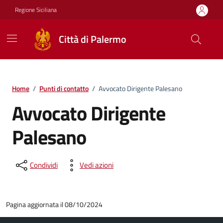
Vai ai contenuti
Vai al footer
Regione Siciliana
Città di Palermo
Home
/
Punti di contatto
/
Avvocato Dirigente Palesano
Avvocato Dirigente
Palesano
Condividi
Vedi azioni
Pagina aggiornata il 08/10/2024