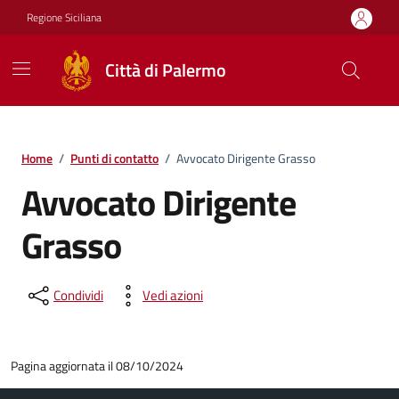
Vai ai contenuti
Vai al footer
Regione Siciliana
Città di Palermo
Home
/
Punti di contatto
/
Avvocato Dirigente Grasso
Avvocato Dirigente
Grasso
Condividi
Vedi azioni
Pagina aggiornata il 08/10/2024