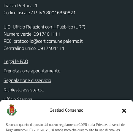
Piazza Pretoria, 1
Codice fiscale / P. IVA:80016350821
U.O. Ufficio Relazioni con il Pubblico (URP)
Numero verde: 0917401111
PEC:
protocollo@cert.comune.palermo.it
Centralino unico: 0917401111
Leggi le FAQ
Prenotazione appuntamento
Segnalazione disservizio
Richiesta assistenza
Ufficio Stampa
Amministrazione Trasparente
Gestisci Consenso
Albo pretorio
Secondo quanto disposto dal nuovo regolamento GDPR sulla Privacy, ai sensi del
Informativa privacy
Regolamento (UE) 2016/679, si rende noto che questo sito fa uso di cookies