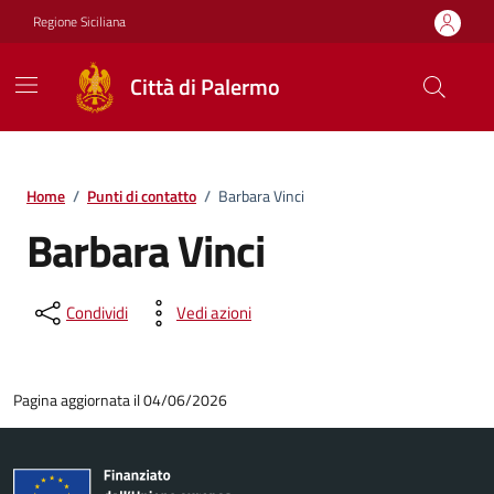
Vai ai contenuti
Vai al footer
Regione Siciliana
Città di Palermo
Home
/
Punti di contatto
/
Barbara Vinci
Barbara Vinci
Condividi
Vedi azioni
Pagina aggiornata il 04/06/2026