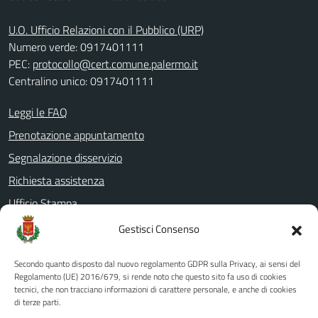
U.O. Ufficio Relazioni con il Pubblico (URP)
Numero verde: 0917401111
PEC:
protocollo@cert.comune.palermo.it
Centralino unico: 0917401111
Leggi le FAQ
Prenotazione appuntamento
Segnalazione disservizio
Richiesta assistenza
Ufficio Stampa
Amministrazione Trasparente
Gestisci Consenso
Albo pretorio
Secondo quanto disposto dal nuovo regolamento GDPR sulla Privacy, ai sensi del
Informativa privacy
Regolamento (UE) 2016/679, si rende noto che questo sito fa uso di cookies
tecnici, che non tracciano informazioni di carattere personale, e anche di cookies
Note legali
di terze parti.
Dichiarazione di accessibilità