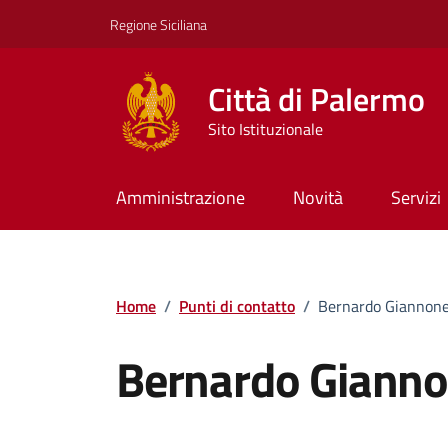
Vai ai contenuti
Vai al footer
Regione Siciliana
Città di Palermo
Sito Istituzionale
Amministrazione
Novità
Servizi
Home
/
Punti di contatto
/
Bernardo Giannon
Bernardo Giann