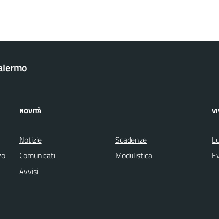
Palermo
NOVITÀ
V
Notizie
Scadenze
Lu
vo
Comunicati
Modulistica
Ev
Avvisi