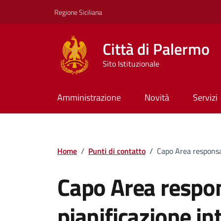
Vai ai contenuti
Vai al footer
Regione Siciliana
Città di Palermo
Sito Istituzionale
Amministrazione
Novità
Servizi
Home
/
Punti di contatto
/
Capo Area responsab
Capo Area respo
pianificazione int