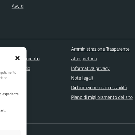
Avvisi
 FAQ
Amministrazione Trasparente
zione appuntamento
Albo pretorio
one disservizio
Informativa privacy
Regolamento
a assistenza
Note legali
ciano
Stampa
Dichiarazione di accessibilità
ua esperienza
Piano di miglioramento del sito
arti,