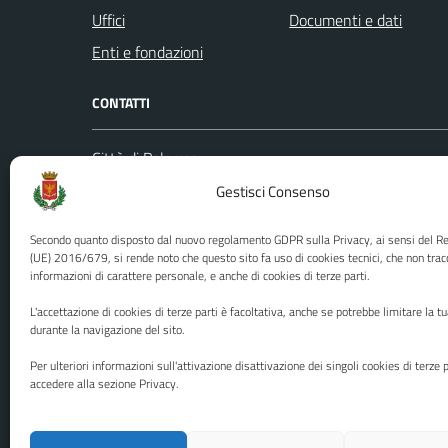
Uffici
Documenti e dati
Enti e fondazioni
CONTATTI
Città di Palermo
Leggi le
Piazza Pretoria, 1
Gestisci Consenso
Prenota
Codice fiscale / P. IVA:80016350821
Segnalazi
Secondo quanto disposto dal nuovo regolamento GDPR sulla Privacy, ai sensi del 
U.O. Ufficio Relazioni con il Pubblico
Richiest
(UE) 2016/679, si rende noto che questo sito fa uso di cookies tecnici, che non trac
informazioni di carattere personale, e anche di cookies di terze parti.
(URP)
Ufficio 
Numero verde: 0917401111
L'accettazione di cookies di terze parti è facoltativa, anche se potrebbe limitare la t
PEC:
protocollo@cert.comune.palermo.it
durante la navigazione del sito.
Centralino unico: 0917401111
Per ulteriori informazioni sull'attivazione disattivazione dei singoli cookies di terze p
accedere alla sezione Privacy.
Media policy
Mappa del sito