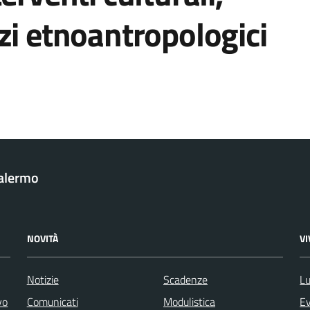
zi etnoantropologici
Palermo
NOVITÀ
V
Notizie
Scadenze
Lu
vo
Comunicati
Modulistica
Ev