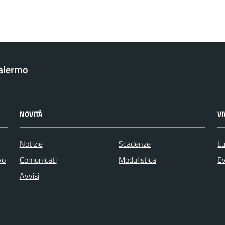
Palermo
NOVITÀ
V
Notizie
Scadenze
Lu
vo
Comunicati
Modulistica
Ev
Avvisi