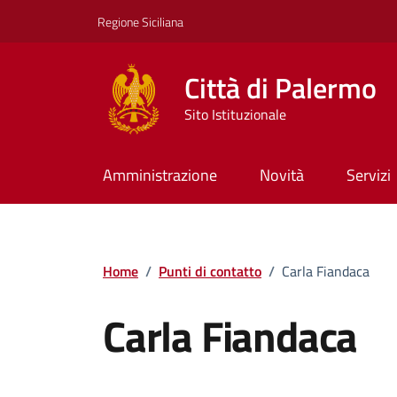
Vai ai contenuti
Vai al footer
Regione Siciliana
Città di Palermo
Sito Istituzionale
Amministrazione
Novità
Servizi
Home
/
Punti di contatto
/
Carla Fiandaca
Carla Fiandaca