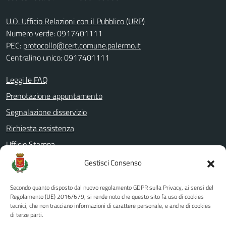
U.O. Ufficio Relazioni con il Pubblico (URP)
Numero verde: 0917401111
PEC:
protocollo@cert.comune.palermo.it
Centralino unico: 0917401111
Leggi le FAQ
Prenotazione appuntamento
Segnalazione disservizio
Richiesta assistenza
Ufficio Stampa
Amministrazione Trasparente
Gestisci Consenso
Albo pretorio
Secondo quanto disposto dal nuovo regolamento GDPR sulla Privacy, ai sensi del
Informativa privacy
Regolamento (UE) 2016/679, si rende noto che questo sito fa uso di cookies
tecnici, che non tracciano informazioni di carattere personale, e anche di cookies
Note legali
di terze parti.
Dichiarazione di accessibilità