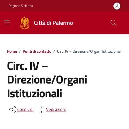
Vai ai contenuti
Vai al footer
Regione Siciliana
Città di Palermo
Home
/
Punti di contatto
/
Circ. IV – Direzione/Organi Istituzionali
Circ. IV –
Direzione/Organi
Istituzionali
Condividi
Vedi azioni