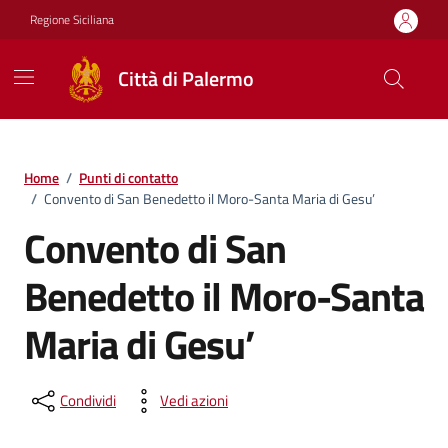
Vai ai contenuti
Vai al footer
Regione Siciliana
Città di Palermo
Home
/
Punti di contatto
/
Convento di San Benedetto il Moro-Santa Maria di Gesu’
Convento di San
Benedetto il Moro-Santa
Maria di Gesu’
Condividi
Vedi azioni