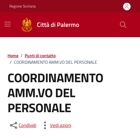
Vai ai contenuti
Vai al footer
Regione Siciliana
Città di Palermo
Home
/
Punti di contatto
/
COORDINAMENTO AMM.VO DEL PERSONALE
COORDINAMENTO
AMM.VO DEL
PERSONALE
Condividi
Vedi azioni