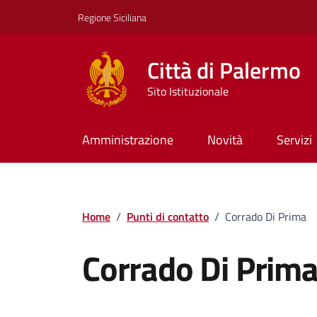
Vai ai contenuti
Vai al footer
Regione Siciliana
Città di Palermo
Sito Istituzionale
Amministrazione
Novità
Servizi
Home
/
Punti di contatto
/
Corrado Di Prima
Corrado Di Prim