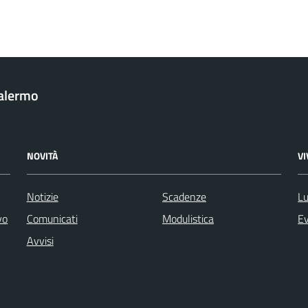
Palermo
NOVITÀ
V
Notizie
Scadenze
Lu
vo
Comunicati
Modulistica
Ev
Avvisi