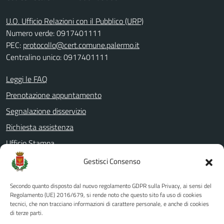
U.O. Ufficio Relazioni con il Pubblico (URP)
Numero verde: 0917401111
PEC:
protocollo@cert.comune.palermo.it
Centralino unico: 0917401111
Leggi le FAQ
Prenotazione appuntamento
Segnalazione disservizio
Richiesta assistenza
Ufficio Stampa
Amministrazione Trasparente
Gestisci Consenso
Albo pretorio
Secondo quanto disposto dal nuovo regolamento GDPR sulla Privacy, ai sensi del
Informativa privacy
Regolamento (UE) 2016/679, si rende noto che questo sito fa uso di cookies
tecnici, che non tracciano informazioni di carattere personale, e anche di cookies
Note legali
di terze parti.
Dichiarazione di accessibilità