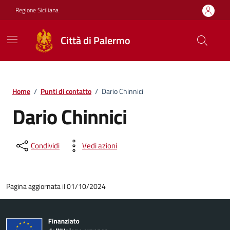
Vai ai contenuti
Vai al footer
Regione Siciliana
Città di Palermo
Home
/
Punti di contatto
/
Dario Chinnici
Dario Chinnici
Condividi
Vedi azioni
Pagina aggiornata il 01/10/2024