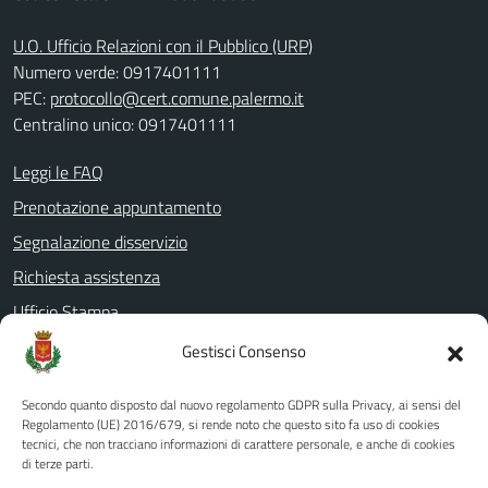
U.O. Ufficio Relazioni con il Pubblico (URP)
Numero verde: 0917401111
PEC:
protocollo@cert.comune.palermo.it
Centralino unico: 0917401111
Leggi le FAQ
Prenotazione appuntamento
Segnalazione disservizio
Richiesta assistenza
Ufficio Stampa
Amministrazione Trasparente
Gestisci Consenso
Albo pretorio
Secondo quanto disposto dal nuovo regolamento GDPR sulla Privacy, ai sensi del
Informativa privacy
Regolamento (UE) 2016/679, si rende noto che questo sito fa uso di cookies
tecnici, che non tracciano informazioni di carattere personale, e anche di cookies
Note legali
di terze parti.
Dichiarazione di accessibilità