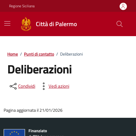
Vai ai contenuti
Vai al footer
Regione Siciliana
Città di Palermo
Home
/
Punti di contatto
/
Deliberazioni
Deliberazioni
Condividi
Vedi azioni
Pagina aggiornata il 21/01/2026