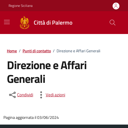
Vai ai contenuti
Vai al footer
Regione Siciliana
Città di Palermo
Home
/
Punti di contatto
/
Direzione e Affari Generali
Direzione e Affari
Generali
Condividi
Vedi azioni
Pagina aggiornata il 03/06/2024