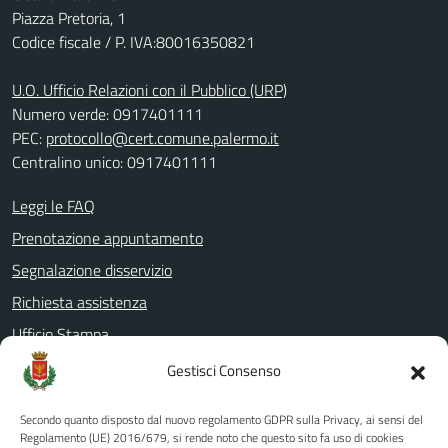
Piazza Pretoria, 1
Codice fiscale / P. IVA:80016350821
U.O. Ufficio Relazioni con il Pubblico (URP)
Numero verde: 0917401111
PEC:
protocollo@cert.comune.palermo.it
Centralino unico: 0917401111
Leggi le FAQ
Prenotazione appuntamento
Segnalazione disservizio
Richiesta assistenza
Ufficio Stampa
Amministrazione Trasparente
Gestisci Consenso
Albo pretorio
Secondo quanto disposto dal nuovo regolamento GDPR sulla Privacy, ai sensi del
Informativa privacy
Regolamento (UE) 2016/679, si rende noto che questo sito fa uso di cookies