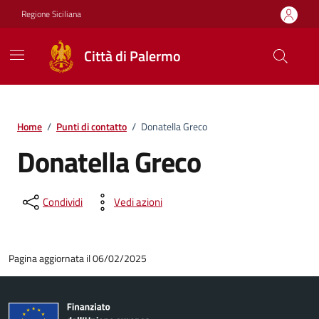
Vai ai contenuti
Vai al footer
Regione Siciliana
Città di Palermo
Home
/
Punti di contatto
/
Donatella Greco
Donatella Greco
Condividi
Vedi azioni
Pagina aggiornata il 06/02/2025