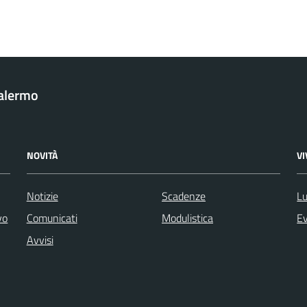
Palermo
NOVITÀ
V
Notizie
Scadenze
Lu
vo
Comunicati
Modulistica
Ev
Avvisi