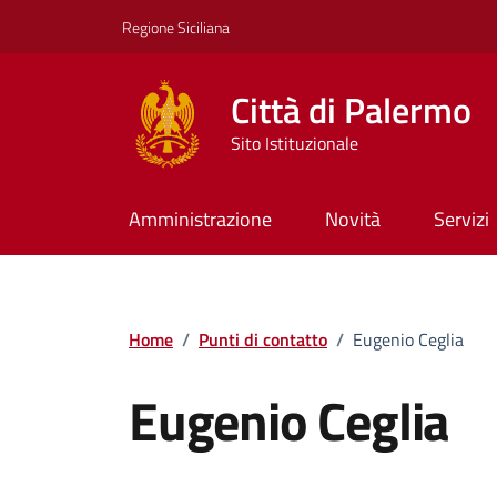
Vai ai contenuti
Vai al footer
Regione Siciliana
Città di Palermo
Sito Istituzionale
Amministrazione
Novità
Servizi
Home
/
Punti di contatto
/
Eugenio Ceglia
Eugenio Ceglia