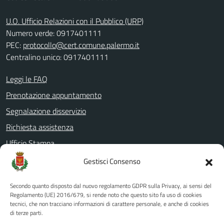
U.O. Ufficio Relazioni con il Pubblico (URP)
Numero verde: 0917401111
PEC:
protocollo@cert.comune.palermo.it
Centralino unico: 0917401111
Leggi le FAQ
Prenotazione appuntamento
Segnalazione disservizio
Richiesta assistenza
Ufficio Stampa
Amministrazione Trasparente
Gestisci Consenso
Albo pretorio
Secondo quanto disposto dal nuovo regolamento GDPR sulla Privacy, ai sensi del
Informativa privacy
Regolamento (UE) 2016/679, si rende noto che questo sito fa uso di cookies
tecnici, che non tracciano informazioni di carattere personale, e anche di cookies
Note legali
di terze parti.
Dichiarazione di accessibilità