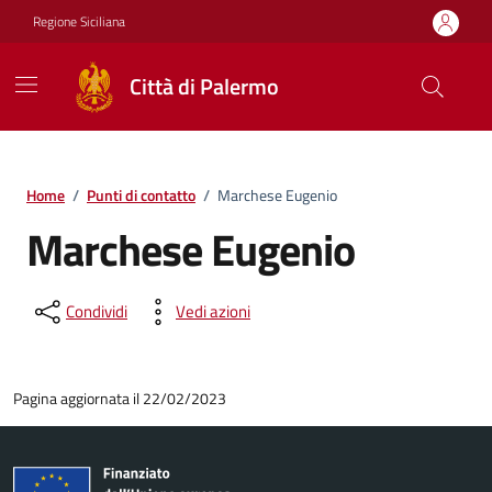
Vai ai contenuti
Vai al footer
Regione Siciliana
Città di Palermo
Home
/
Punti di contatto
/
Marchese Eugenio
Marchese Eugenio
Condividi
Vedi azioni
Pagina aggiornata il 22/02/2023