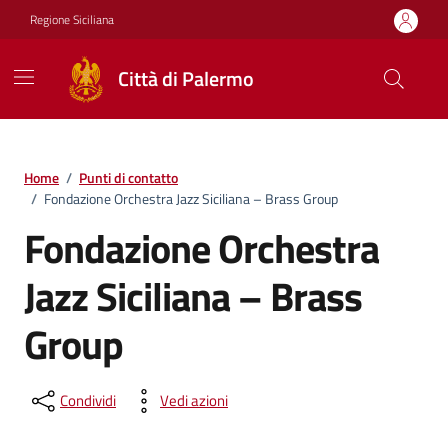
Vai ai contenuti
Vai al footer
Regione Siciliana
Città di Palermo
Home
/
Punti di contatto
/
Fondazione Orchestra Jazz Siciliana – Brass Group
Fondazione Orchestra
Jazz Siciliana – Brass
Group
Condividi
Vedi azioni