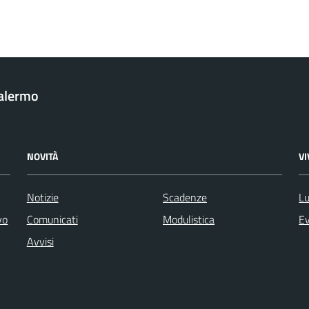
Palermo
NOVITÀ
V
Notizie
Scadenze
Lu
vo
Comunicati
Modulistica
Ev
Avvisi