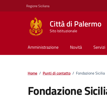
Vai ai contenuti
Vai al footer
Regione Siciliana
Città di Palermo
Sito Istituzionale
Amministrazione
Novità
Servizi
Home
/
Punti di contatto
/
Fondazione Sicilia
Fondazione Sicili