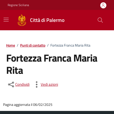
Vai ai contenuti
Vai al footer
Regione Siciliana
Città di Palermo
Home
/
Punti di contatto
/
Fortezza Franca Maria Rita
Fortezza Franca Maria
Rita
Condividi
Vedi azioni
Pagina aggiornata il 06/02/2025