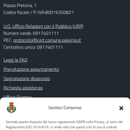
Piazza Pretoria, 1
Codice fiscale / P. IVA:80016350821
U.O. Ufficio Relazioni con il Pubblico (URP)
Numero verde: 0917401111
PEC:
protocollo@cert.comune.palermo.it
Centralino unico: 0917401111
Leggi le FAQ
Prenotazione appuntamento
Segnalazione disservizio
Richiesta assistenza
Ufficio Stampa
Amministrazione Trasparente
Gestisci Consenso
Albo pretorio
Secondo quanto disposto dal nuovo regolamento GDPR sulla Privacy, ai sensi del
Informativa privacy
Regolamento (UE) 2016/679, si rende noto che questo sito fa uso di cookies