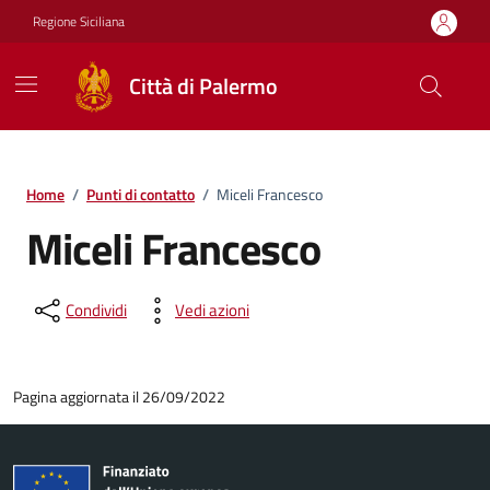
Vai ai contenuti
Vai al footer
Regione Siciliana
Città di Palermo
Home
/
Punti di contatto
/
Miceli Francesco
Miceli Francesco
Condividi
Vedi azioni
Pagina aggiornata il 26/09/2022