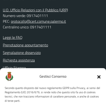
U.O. Ufficio Relazioni con il Pubblico (URP)
Numero verde: 0917401111
PEC:
protocollo@cert.comune.palermo.it
Centralino unico: 0917401111
Leggi le FAQ
Prenotazione appuntamento
Segnalazione disservizio
Richiesta assistenza
Ufficio Stampa
Amministrazione Trasparente
Gestisci Consenso
Albo pretorio
Secondo quanto disposto dal nuovo regolamento GDPR sulla Privacy, ai sensi del
Informativa privacy
Regolamento (UE) 2016/679, si rende noto che questo sito fa uso di cookies
tecnici, che non tracciano informazioni di carattere personale, e anche di cookies
Note legali
di terze parti.
Dichiarazione di accessibilità