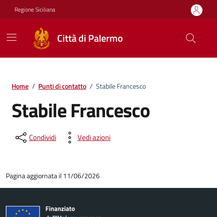
Vai ai contenuti
Vai al footer
Regione Siciliana
Città di Palermo
Home
/
Punti di contatto
/
Stabile Francesco
Stabile Francesco
Condividi
Vedi azioni
Pagina aggiornata il 11/06/2026