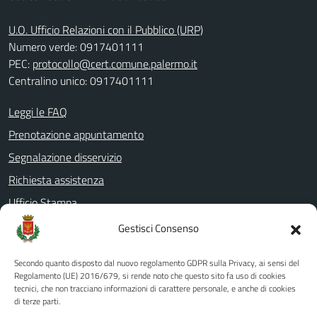
U.O. Ufficio Relazioni con il Pubblico (URP)
Numero verde: 0917401111
PEC:
protocollo@cert.comune.palermo.it
Centralino unico: 0917401111
Leggi le FAQ
Prenotazione appuntamento
Segnalazione disservizio
Richiesta assistenza
Ufficio Stampa
Amministrazione Trasparente
Gestisci Consenso
Albo pretorio
Secondo quanto disposto dal nuovo regolamento GDPR sulla Privacy, ai sensi del
Informativa privacy
Regolamento (UE) 2016/679, si rende noto che questo sito fa uso di cookies
tecnici, che non tracciano informazioni di carattere personale, e anche di cookies
Note legali
di terze parti.
Dichiarazione di accessibilità