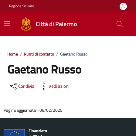
Vai ai contenuti
Vai al footer
Regione Siciliana
Città di Palermo
Home
/
Punti di contatto
/
Gaetano Russo
Gaetano Russo
Condividi
Vedi azioni
Pagina aggiornata il 06/02/2025