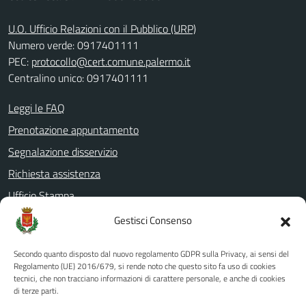
U.O. Ufficio Relazioni con il Pubblico (URP)
Numero verde: 0917401111
PEC:
protocollo@cert.comune.palermo.it
Centralino unico: 0917401111
Leggi le FAQ
Prenotazione appuntamento
Segnalazione disservizio
Richiesta assistenza
Ufficio Stampa
Amministrazione Trasparente
Gestisci Consenso
Albo pretorio
Secondo quanto disposto dal nuovo regolamento GDPR sulla Privacy, ai sensi del
Informativa privacy
Regolamento (UE) 2016/679, si rende noto che questo sito fa uso di cookies
tecnici, che non tracciano informazioni di carattere personale, e anche di cookies
Note legali
di terze parti.
Dichiarazione di accessibilità