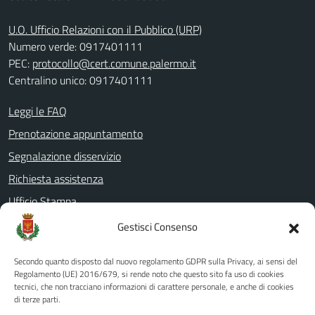
U.O. Ufficio Relazioni con il Pubblico (URP)
Numero verde: 0917401111
PEC:
protocollo@cert.comune.palermo.it
Centralino unico: 0917401111
Leggi le FAQ
Prenotazione appuntamento
Segnalazione disservizio
Richiesta assistenza
Ufficio Stampa
Amministrazione Trasparente
Gestisci Consenso
Albo pretorio
Secondo quanto disposto dal nuovo regolamento GDPR sulla Privacy, ai sensi del
Informativa privacy
Regolamento (UE) 2016/679, si rende noto che questo sito fa uso di cookies
tecnici, che non tracciano informazioni di carattere personale, e anche di cookies
Note legali
di terze parti.
Dichiarazione di accessibilità