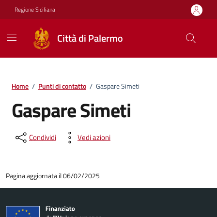
Vai ai contenuti
Vai al footer
Regione Siciliana
Città di Palermo
Home
/
Punti di contatto
/
Gaspare Simeti
Gaspare Simeti
Condividi
Vedi azioni
Pagina aggiornata il 06/02/2025