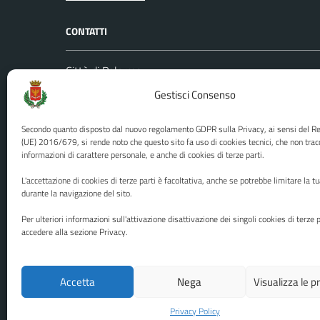
CONTATTI
Città di Palermo
Leggi le
Piazza Pretoria, 1
Gestisci Consenso
Prenota
Codice fiscale / P. IVA:80016350821
Segnalazi
Secondo quanto disposto dal nuovo regolamento GDPR sulla Privacy, ai sensi del 
U.O. Ufficio Relazioni con il Pubblico
Richiest
(UE) 2016/679, si rende noto che questo sito fa uso di cookies tecnici, che non trac
informazioni di carattere personale, e anche di cookies di terze parti.
(URP)
Ufficio 
Numero verde: 0917401111
L'accettazione di cookies di terze parti è facoltativa, anche se potrebbe limitare la t
PEC:
protocollo@cert.comune.palermo.it
durante la navigazione del sito.
Centralino unico: 0917401111
Per ulteriori informazioni sull'attivazione disattivazione dei singoli cookies di terze p
accedere alla sezione Privacy.
Media policy
Mappa del sito
Accetta
Nega
Visualizza le 
Privacy Policy