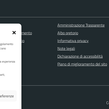
 FAQ
Amministrazione Trasparente
zione appuntamento
Albo pretorio
one disservizio
Informativa privacy
Regolamento
a assistenza
Note legali
ciano
Stampa
Dichiarazione di accessibilità
ua esperienza
Piano di miglioramento del sito
arti,
preferenze
C