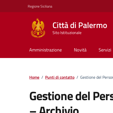
Vai ai contenuti
Vai al footer
Regione Siciliana
Città di Palermo
Sito Istituzionale
Amministrazione
Novità
Servizi
Home
/
Punti di contatto
/
Gestione del Perso
Gestione del Per
– Archivio