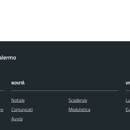
Palermo
NOVITÀ
V
Notizie
Scadenze
Lu
vo
Comunicati
Modulistica
Ev
Avvisi