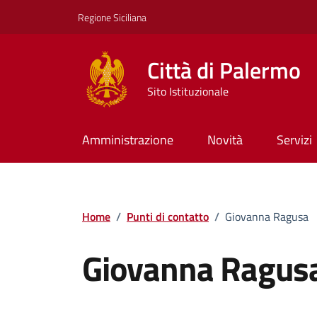
Vai ai contenuti
Vai al footer
Regione Siciliana
Città di Palermo
Sito Istituzionale
Amministrazione
Novità
Servizi
Home
/
Punti di contatto
/
Giovanna Ragusa
Giovanna Ragus