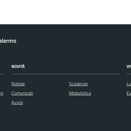
Palermo
NOVITÀ
V
Notizie
Scadenze
Lu
vo
Comunicati
Modulistica
Ev
Avvisi