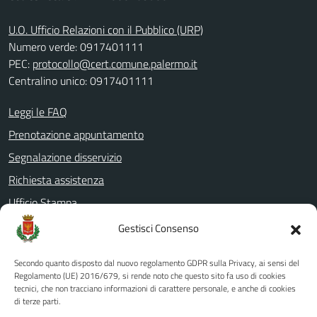
U.O. Ufficio Relazioni con il Pubblico (URP)
Numero verde: 0917401111
PEC:
protocollo@cert.comune.palermo.it
Centralino unico: 0917401111
Leggi le FAQ
Prenotazione appuntamento
Segnalazione disservizio
Richiesta assistenza
Ufficio Stampa
Amministrazione Trasparente
Gestisci Consenso
Albo pretorio
Secondo quanto disposto dal nuovo regolamento GDPR sulla Privacy, ai sensi del
Informativa privacy
Regolamento (UE) 2016/679, si rende noto che questo sito fa uso di cookies
tecnici, che non tracciano informazioni di carattere personale, e anche di cookies
Note legali
di terze parti.
Dichiarazione di accessibilità