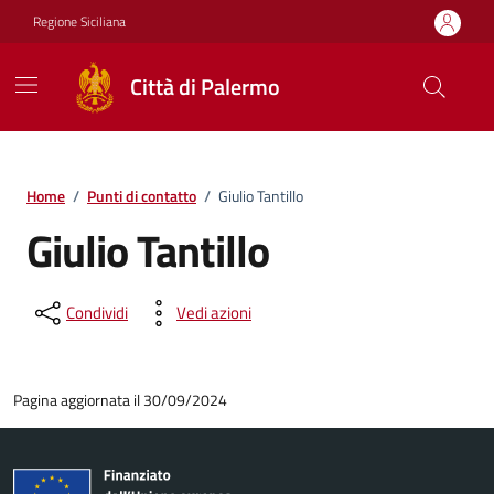
Vai ai contenuti
Vai al footer
Regione Siciliana
Città di Palermo
Home
/
Punti di contatto
/
Giulio Tantillo
Giulio Tantillo
Condividi
Vedi azioni
Pagina aggiornata il 30/09/2024