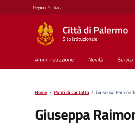
Vai ai contenuti
Vai al footer
Regione Siciliana
Città di Palermo
Sito Istituzionale
Amministrazione
Novità
Servizi
Home
/
Punti di contatto
/
Giuseppa Raimondi
Giuseppa Raimo