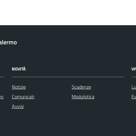
Palermo
NOVITÀ
V
Notizie
Scadenze
Lu
vo
Comunicati
Modulistica
Ev
Avvisi