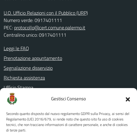
U.O. Ufficio Relazioni con il Pubblico (URP)
Numero verde: 0917401111
PEC:
protocollo@cert.comune.palermo.it
Centralino unico: 0917401111
Leggi le FAQ
Prenotazione appuntamento
Segnalazione disservizio
Richiesta assistenza
Ufficio Stampa
Amministrazione Trasparente
Gestisci Consenso
Albo pretorio
Secondo quanto disposto dal nuovo regolamento GDPR sulla Privacy, ai sensi del
Informativa privacy
Regolamento (UE) 2016/679, si rende noto che questo sito fa uso di cookies
tecnici, che non tracciano informazioni di carattere personale, e anche di cookies
Note legali
di terze parti.
Dichiarazione di accessibilità