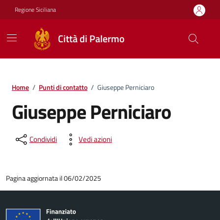
Vai ai contenuti
Vai al footer
Regione Siciliana
Città di Palermo
Home
/
Punti di contatto
/
Giuseppe Perniciaro
Giuseppe Perniciaro
Condividi
Vedi azioni
Pagina aggiornata il 06/02/2025