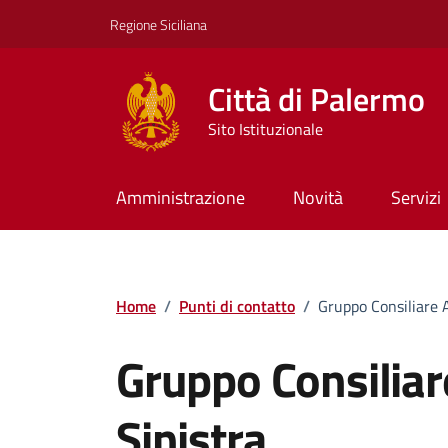
Vai ai contenuti
Vai al footer
Regione Siciliana
Città di Palermo
Sito Istituzionale
Amministrazione
Novità
Servizi
Home
/
Punti di contatto
/
Gruppo Consiliare A
Gruppo Consiliar
Sinistra