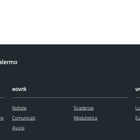
Palermo
NOVITÀ
V
Notizie
Scadenze
Lu
vo
Comunicati
Modulistica
Ev
Avvisi