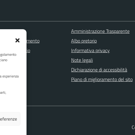
 FAQ
Amministrazione Trasparente
zione appuntamento
Albo pretorio
one disservizio
Informativa privacy
Regolamento
a assistenza
Note legali
ciano
Stampa
Dichiarazione di accessibilità
ua esperienza
Piano di miglioramento del sito
arti,
preferenze
C