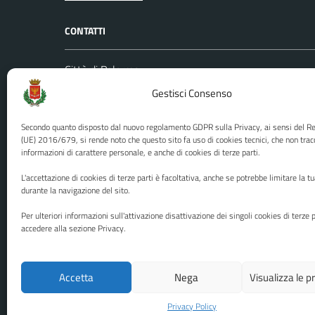
CONTATTI
Città di Palermo
Leggi le
Piazza Pretoria, 1
Gestisci Consenso
Prenota
Codice fiscale / P. IVA:80016350821
Segnalazi
Secondo quanto disposto dal nuovo regolamento GDPR sulla Privacy, ai sensi del 
U.O. Ufficio Relazioni con il Pubblico
Richiest
(UE) 2016/679, si rende noto che questo sito fa uso di cookies tecnici, che non trac
informazioni di carattere personale, e anche di cookies di terze parti.
(URP)
Ufficio 
Numero verde: 0917401111
L'accettazione di cookies di terze parti è facoltativa, anche se potrebbe limitare la t
PEC:
protocollo@cert.comune.palermo.it
durante la navigazione del sito.
Centralino unico: 0917401111
Per ulteriori informazioni sull'attivazione disattivazione dei singoli cookies di terze p
accedere alla sezione Privacy.
Media policy
Mappa del sito
Accetta
Nega
Visualizza le 
Privacy Policy