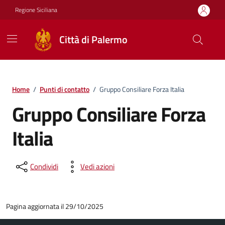
Vai ai contenuti
Vai al footer
Regione Siciliana
Città di Palermo
Home
/
Punti di contatto
/
Gruppo Consiliare Forza Italia
Gruppo Consiliare Forza
Italia
Condividi
Vedi azioni
Pagina aggiornata il 29/10/2025